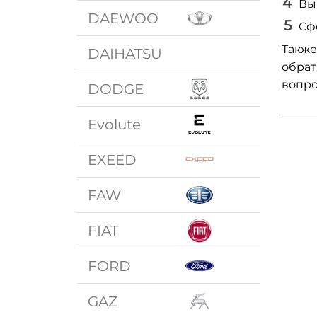
Вы
DAEWOO
Сф
Также
DAIHATSU
обрат
вопро
DODGE
Evolute
EXEED
FAW
FIAT
FORD
GAZ