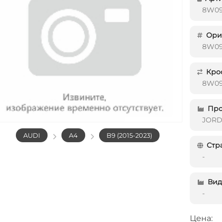
8W09
Ориг
8W09
Кро
8W09
Про
JOR
AUDI
A4
B9 (2015-2023)
Стр
-
Вид 
-
Цена: