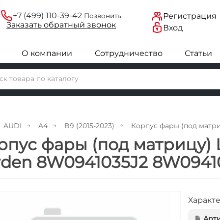
+7 (499) 110-39-42
Регистрация
Позвонить
Заказать
обратный
звонок
Вход
О компании
Сотрудничество
Статьи
AUDI
A4
B9 (2015-2023)
Корпус фары (под матриц
рпус фары (под матрицу) L
rden 8W0941035J2 8W0941
Характ
Арти