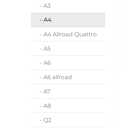
- A3
- A4
- A4 Allroad Quattro
- A5
- A6
- A6 allroad
- A7
- A8
- Q2