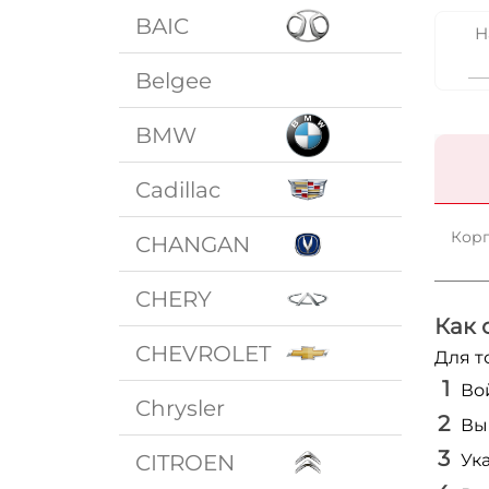
BAIC
Н
Belgee
BMW
Cadillac
Корп
CHANGAN
CHERY
Как 
CHEVROLET
Для т
Во
Chrysler
Вы
CITROEN
Ук