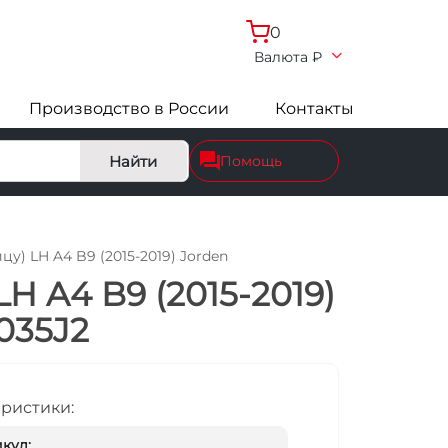
0
Валюта
₽
Производство в России
Контакты
Найти
Помощь
у) LH A4 B9 (2015-2019) Jorden
H A4 B9 (2015-2019)
035J2
еристики:
кул: