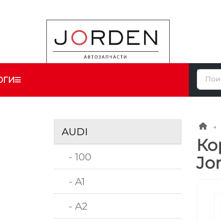
ОГИ
AUDI
Ко
- 100
Jo
- A1
- A2