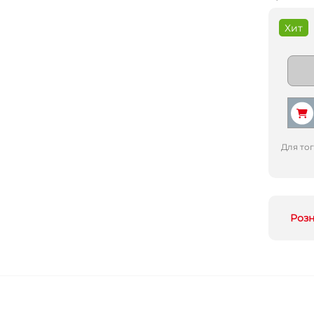
Хит
Для то
Роз