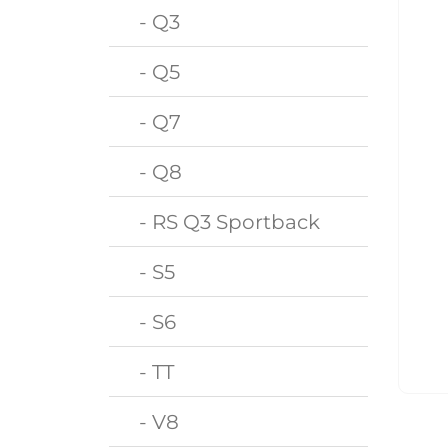
- Q3
- Q5
- Q7
- Q8
- RS Q3 Sportback
- S5
- S6
- TT
- V8