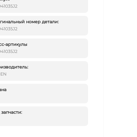
41035J2
инальный номер детали:
41035J2
сс-артикулы
41035J2
изводитель:
DEN
ана
запчасти: