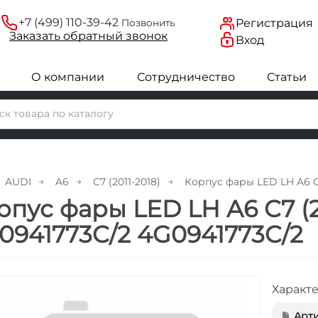
+7 (499) 110-39-42
Регистрация
Позвонить
Заказать
обратный
звонок
Вход
О компании
Сотрудничество
Статьи
AUDI
A6
C7 (2011-2018)
Корпус фары LED LH A6 C7
рпус фары LED LH A6 C7 (2
0941773C/2 4G0941773C/2
Характ
Арти