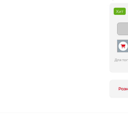
Хит
Для то
Роз