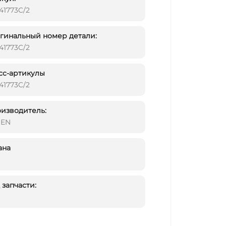
41773C/2
инальный номер детали:
41773C/2
сс-артикулы
41773C/2
изводитель:
DEN
ана
запчасти: