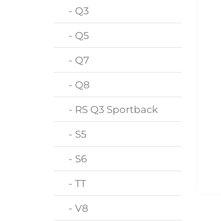
- Q3
- Q5
- Q7
- Q8
- RS Q3 Sportback
- S5
- S6
- TT
- V8