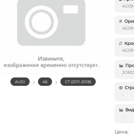
4G09
Ориг
4G09
Кро
4G09
Про
JOR
AUDI
A6
C7 (2011-2018)
Стр
-
Вид 
-
Цена: