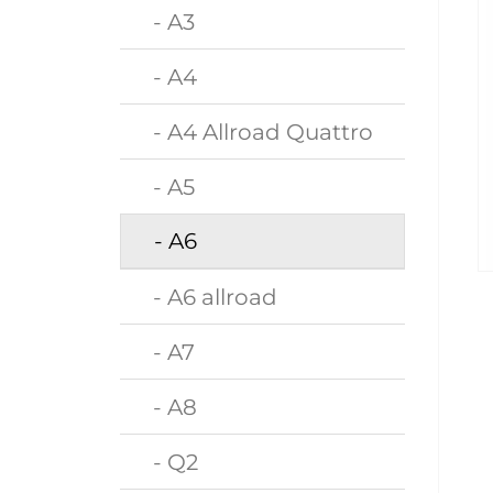
- A3
- A4
- A4 Allroad Quattro
- A5
- A6
- A6 allroad
- A7
- A8
- Q2