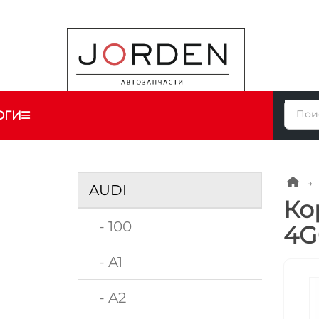
ОГИ
AUDI
Ко
- 100
4G
- A1
- A2