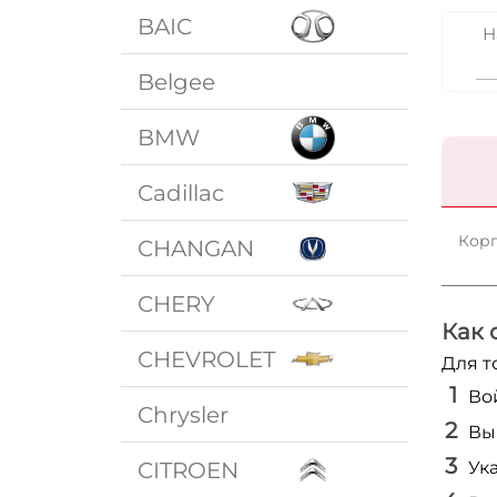
BAIC
Н
Belgee
BMW
Cadillac
Корп
CHANGAN
CHERY
Как 
CHEVROLET
Для т
Во
Chrysler
Вы
CITROEN
Ук