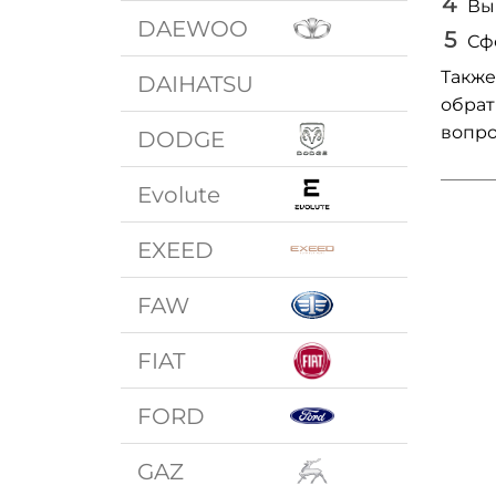
Вы
DAEWOO
Сф
Также
DAIHATSU
обрат
вопро
DODGE
Evolute
EXEED
FAW
FIAT
FORD
GAZ