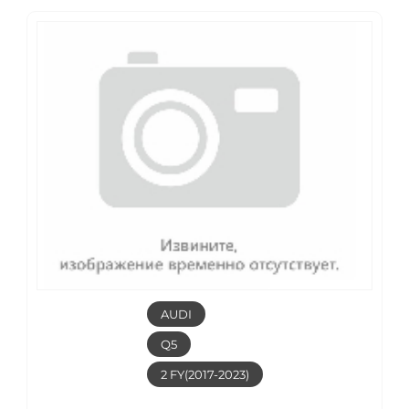
AUDI
Q5
2 FY(2017-2023)