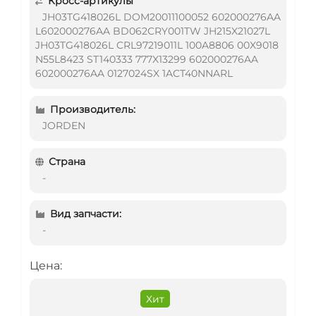
Кросс-артикулы
JH03TG418026L DOM20011100052 602000276AA
L602000276AA BD062CRY001TW JH215X21027L
JH03TG418026L CRL97219011L 100A8806 00X9018
N55L8423 ST140333 777X13299 602000276AA
602000276AA 0127024SX 1ACT40NNARL
Производитель:
JORDEN
Страна
-
Вид запчасти:
-
Цена:
Хит