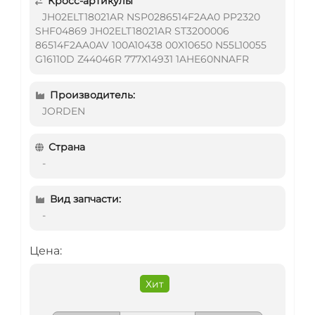
Кросс-артикулы
JH02ELT18021AR NSP0286514F2AA0 PP2320
SHF04869 JH02ELT18021AR ST3200006
86514F2AA0AV 100A10438 00X10650 N55L10055
G16110D Z44046R 777X14931 1AHE60NNAFR
Производитель:
JORDEN
Страна
-
Вид запчасти:
-
Цена:
Хит