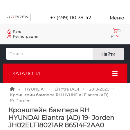
+7 (499) 110-39-42
Меню
0
Вход
₽
Регистрация
Найти
КАТАЛОГИ
HYUNDAI
Elantra (AD)
2018-2020
Кронштейн бампера RH HYUNDAI Elantra (AD)
19- Jorden
Кронштейн бампера RH
HYUNDAI Elantra (AD) 19- Jorden
JH02ELT18021AR 86514F2AA0