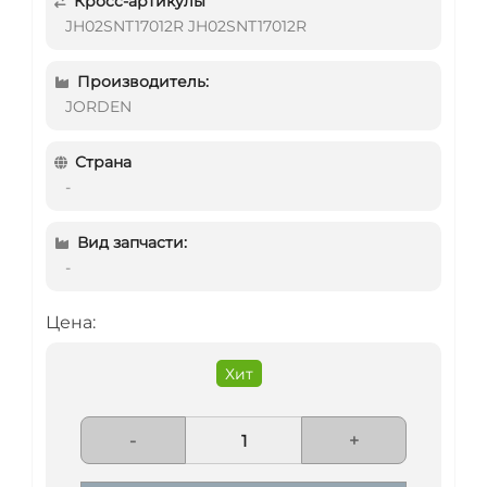
Кросс-артикулы
JH02SNT17012R JH02SNT17012R
Производитель:
JORDEN
Страна
-
Вид запчасти:
-
Цена:
Хит
-
+