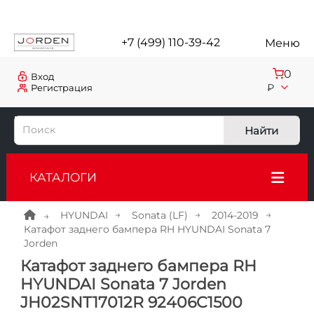
+7 (499) 110-39-42
Меню
0
Вход
₽
Регистрация
Найти
КАТАЛОГИ
HYUNDAI
Sonata (LF)
2014-2019
Катафот заднего бампера RH HYUNDAI Sonata 7
Jorden
Катафот заднего бампера RH
HYUNDAI Sonata 7 Jorden
JH02SNT17012R 92406C1500