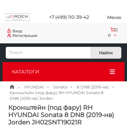
+7 (499) 110-39-42
Меню
0
Вход
₽
Регистрация
Найти
КАТАЛОГИ
HYUNDAI
Sonata
8 DN8 (2019-нв)
Кронштейн (под фару) RH HYUNDAI Sonata 8
DN8 (2019-нв) Jorden
Кронштейн (под фару) RH
HYUNDAI Sonata 8 DN8 (2019-нв)
Jorden JH02SNT19021R