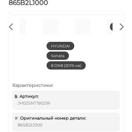
865B2L1000
HYUNDAI
Sonata
8 DN8 (2019-нв)
Характеристики:
Артикул:
JH02SNT19021R
Оригинальный номер детали:
865B2L1000