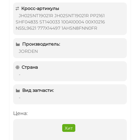
Кросс-артикулы
JH02SNT19021R JH02SNT19021R PP2161
SHF04835 ST140033 100A10004 00X10216
N55L9621 777X14497 1AHSN8FNN0FR
Производитель:
JORDEN
Страна
-
Вид запчасти:
-
Цена:
Хит