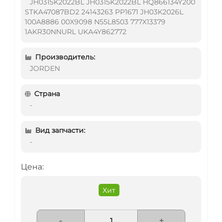
JH0315K2022BL JH0315K2022BL HQ866134Y200
STKA47087BD2 24143263 PP1671 JH03K2026L
100A8886 00X9098 N55L8503 777X13379
1AKR30NNURL UKA4Y862772
Производитель:
JORDEN
Страна
-
Вид запчасти:
-
Цена:
Хит
-
+