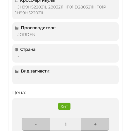
Кросс-артикулы
JH99H522021L 2803211HF01 D2803211HF01P
JH99H522021L
Производитель:
JORDEN
Страна
-
Вид запчасти:
-
Цена:
Хит
-
+