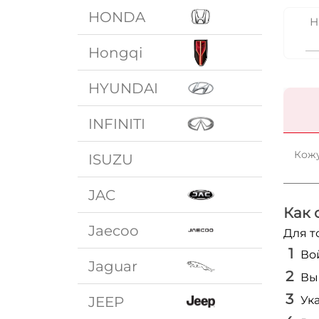
HONDA
Н
Hongqi
HYUNDAI
INFINITI
Кожу
ISUZU
JAC
Как 
Jaecoo
Для т
Во
Jaguar
Вы
JEEP
Ук