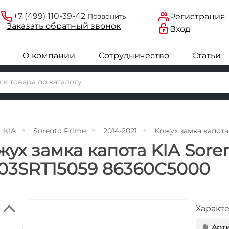
+7 (499) 110-39-42
Регистрация
Позвонить
Заказать
обратный
звонок
Вход
О компании
Сотрудничество
Статьи
KIA
Sorento Prime
2014-2021
Кожух замка капота 
жух замка капота KIA Soren
03SRT15059 86360C5000
Характ
Арти