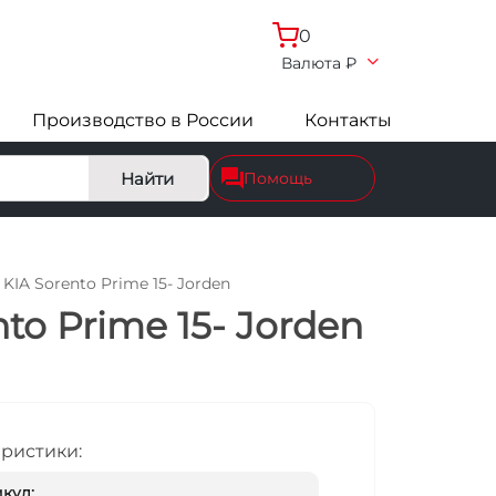
0
Валюта
₽
Производство в России
Контакты
Найти
Помощь
KIA Sorento Prime 15- Jorden
to Prime 15- Jorden
еристики:
кул: