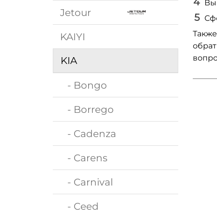
Вы
Jetour
Сф
Также
KAIYI
обрат
вопро
KIA
- Bongo
- Borrego
- Cadenza
- Carens
- Carnival
- Ceed