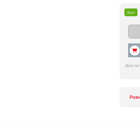
Хит
Для то
Роз