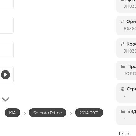
JH03
Ориг
8636
Кро
JH03
Про
JOR
Стр
-
Вид 
KIA
Sorento Prime
2014-2021
-
Цена: