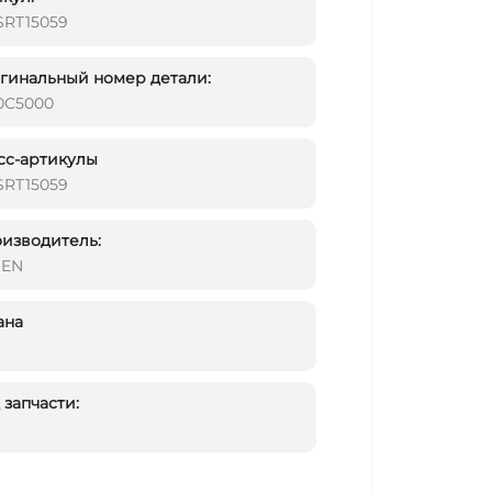
SRT15059
инальный номер детали:
0C5000
сс-артикулы
SRT15059
изводитель:
DEN
ана
запчасти: