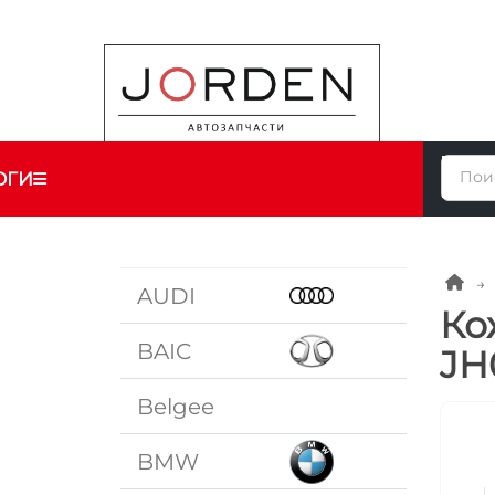
ОГИ
AUDI
Ко
BAIC
JH
Belgee
BMW