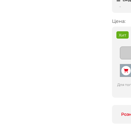
-
Цена:
Хит
Для то
Роз