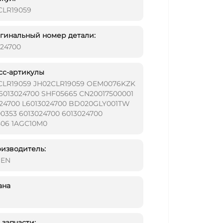
CLR19059
инальный номер детали:
024700
сс-артикулы
CLR19059 JH02CLR19059 OEM0076KZK
6013024700 SHF05665 CN20017500001
024700 L6013024700 BD020GLY001TW
0353 6013024700 6013024700
506 1AGC10M0
изводитель:
DEN
ана
запчасти: