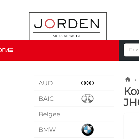
ОГИ
AUDI
Ко
BAIC
JH
Belgee
BMW