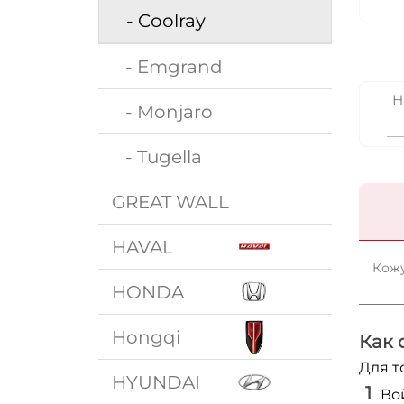
- Coolray
- Emgrand
Н
- Monjaro
- Tugella
GREAT WALL
HAVAL
Кожу
HONDA
Hongqi
Как 
Для т
HYUNDAI
Во