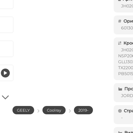
JH02
Ориг
6013
Кро
JH02
NSP20
GLL13
TX2200
PB501
Про
JOR
GEELY
Coolray
2019-
Стр
-
Вид 