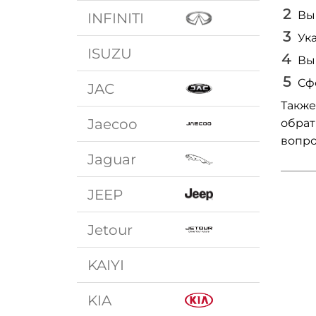
Вы
INFINITI
Ук
ISUZU
Вы
Сф
JAC
Также
Jaecoo
обрат
вопро
Jaguar
JEEP
Jetour
KAIYI
KIA