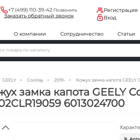
+7 (499) 110-39-42
Регистрация
Позвонить
Заказать
обратный
звонок
Вход
О компании
Сотрудничество
Статьи
GEELY
Coolray
2019-
Кожух замка капота GEELY C
жух замка капота GEELY Co
02CLR19059 6013024700
Характ
Арти