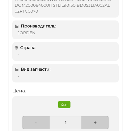
DOM20006400011 STLIL90150 BD053LIA002AL
02RTC0070
Производитель:
JORDEN
Страна
-
Вид запчасти:
-
Цена:
Хит
-
+