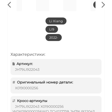
Li Xiang
LI9
2022-
Характеристики:
Артикул:
JH79LI922043
Оригинальный номер детали:
X0190000256
Кросс-артикулы
JH79LI922043 X0190000256
W0X0190000256WD TCV02771B JH79LI922043