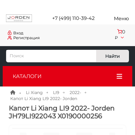
+7 (499) 110-39-42
Меню
0
Вход
₽
Регистрация
Найти
КАТАЛОГИ
Li Xiang
LI9
2022-
Капот Li Xiang LI9 2022- Jorden
Капот Li Xiang LI9 2022- Jorden
JH79LI922043 X0190000256