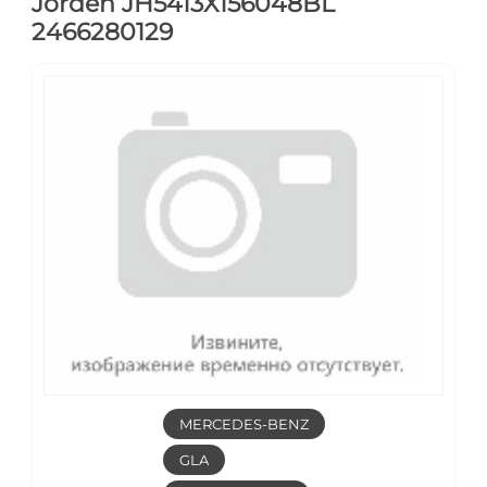
Jorden JH5413X156048BL
2466280129
MERCEDES-BENZ
GLA