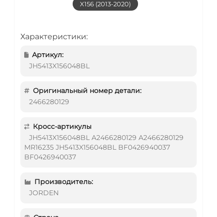
X156 (2013-2020)
Характеристики:
Артикул:
JH5413X156048BL
Оригинальный номер детали:
2466280129
Кросс-артикулы
JH5413X156048BL A2466280129 A2466280129
MR16235 JH5413X156048BL BF0426940037
BF0426940037
Производитель:
JORDEN