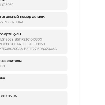
ALS18059
инальный номер детали:
F2713080200AA
сс-артикулы
LS18059 B511F2301010300
713080200AA JH15ALS18059
2713080200AA B511F2713080200AA
изводитель:
DEN
ана
запчасти: