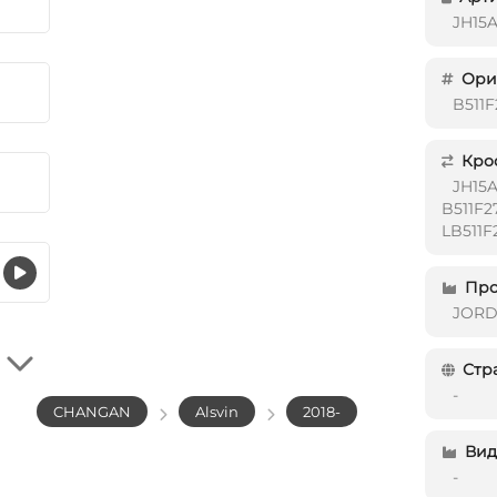
JH15
Ориг
B511
Кро
JH15A
B511F2
LB511F
Про
JOR
Стр
-
CHANGAN
Alsvin
2018-
Вид 
-