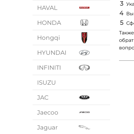
Ук
HAVAL
Вы
HONDA
Сф
Также
Hongqi
обрат
вопро
HYUNDAI
INFINITI
ISUZU
JAC
Jaecoo
Jaguar