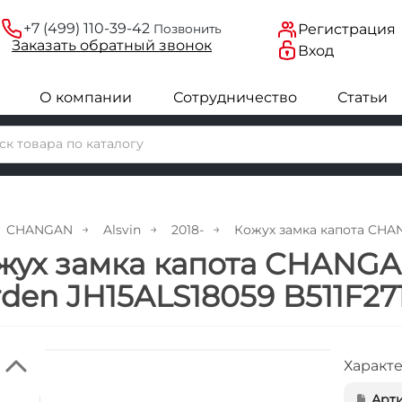
+7 (499) 110-39-42
Регистрация
Позвонить
Заказать
обратный
звонок
Вход
О компании
Сотрудничество
Статьи
CHANGAN
Alsvin
2018-
Кожух замка капота CHAN
жух замка капота CHANGAN
rden JH15ALS18059 B511F2
Характ
Арти