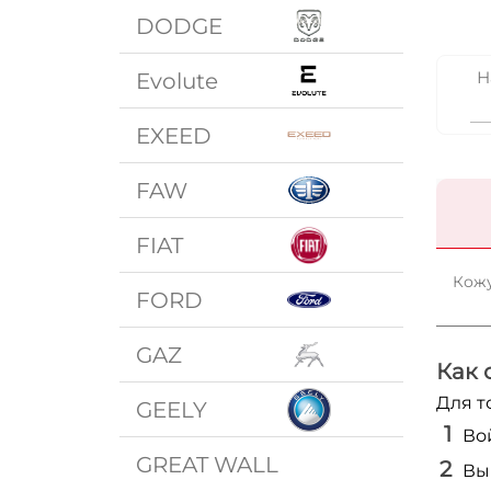
DODGE
Н
Evolute
EXEED
FAW
FIAT
Кожу
FORD
GAZ
Как 
Для т
GEELY
Во
GREAT WALL
Вы