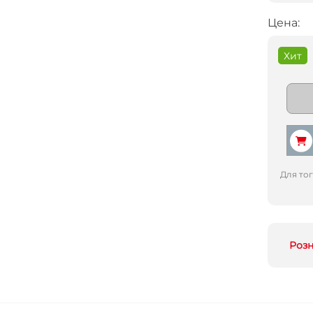
Цена:
Хит
Для то
Роз