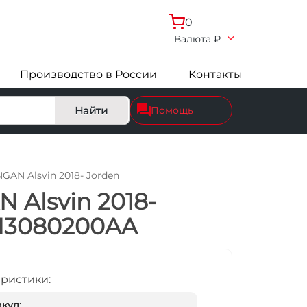
0
Валюта
₽
Производство в России
Контакты
Найти
Помощь
GAN Alsvin 2018- Jorden
 Alsvin 2018-
713080200AA
еристики:
кул: