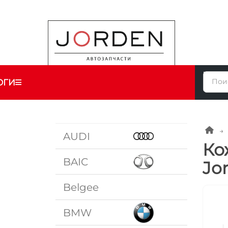
ОГИ
AUDI
Ко
BAIC
Jo
Belgee
BMW