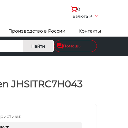
0
Валюта
₽
Производство в России
Контакты
Найти
Помощь
n
den JHSITRC7H043
еристики:
кул: