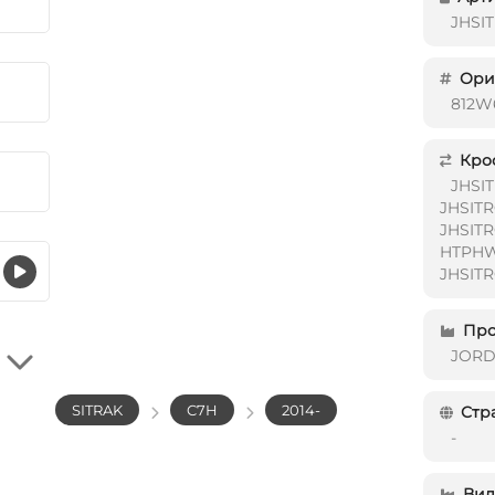
JHSI
Ориг
812W
Кро
JHSI
JHSIT
JHSIT
HTPHW6
JHSIT
Про
JOR
SITRAK
C7H
2014-
Стр
-
Вид 