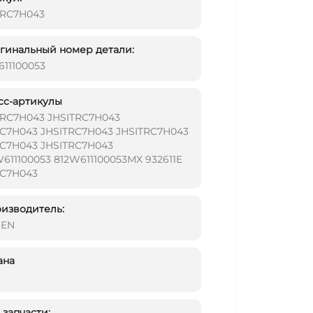
TRC7H043
инальный номер детали:
611100053
сс-артикулы
TRC7H043 JHSITRC7H043
RC7H043 JHSITRC7H043 JHSITRC7H043
RC7H043 JHSITRC7H043
11100053 812W611100053MX 932611E
RC7H043
изводитель:
DEN
ана
запчасти: