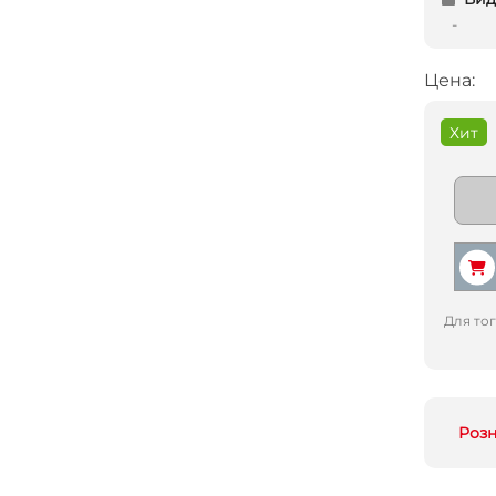
-
Цена:
Хит
Для то
Роз