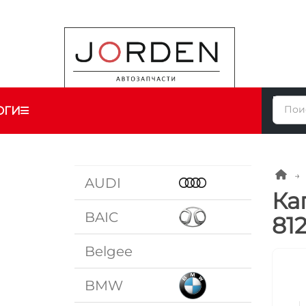
ОГИ
AUDI
Ка
BAIC
81
Belgee
BMW