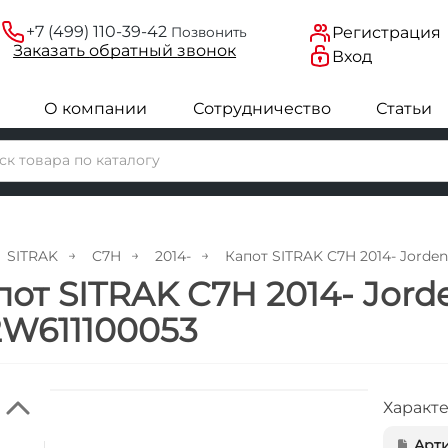
+7 (499) 110-39-42
Регистрация
Позвонить
Заказать
обратный
звонок
Вход
О компании
Сотрудничество
Статьи
SITRAK
C7H
2014-
Капот SITRAK C7H 2014- Jorde
пот SITRAK C7H 2014- Jor
2W611100053
Характ
Арти