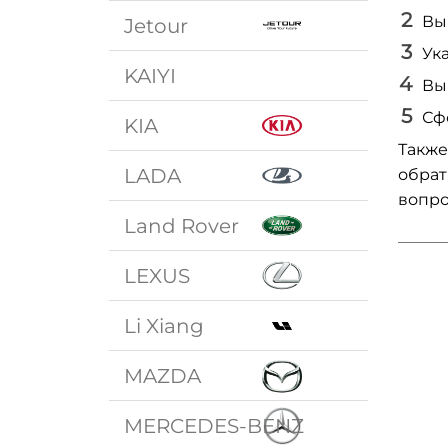
Вы
Jetour
Ук
KAIYI
Вы
Сф
KIA
Также
LADA
обрат
вопро
Land Rover
LEXUS
Li Xiang
MAZDA
MERCEDES-BENZ