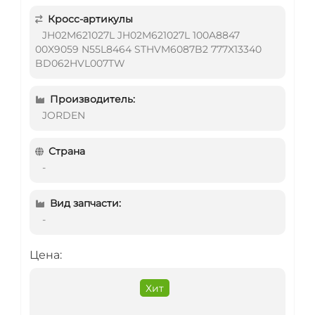
Кросс-артикулы
JH02M621027L JH02M621027L 100A8847
00X9059 N55L8464 STHVM6087B2 777X13340
BD062HVL007TW
Производитель:
JORDEN
Страна
-
Вид запчасти:
-
Цена:
Хит