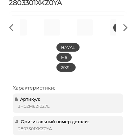
2803301XKZ0YA
HAVAL
M6
2021-
Характеристики:
Артикул:
JH02M621027L
Оригинальный номер детали:
2803301XKZ0YA