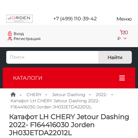
+7 (499) 110-39-42
Меню
0
Вход
₽
Регистрация
Найти
КАТАЛОГИ
CHERY
Jetour Dashing
2022-
Катафот LH CHERY Jetour Dashing 2022-
F164416030 Jorden JH03JETDA22012L
Катафот LH CHERY Jetour Dashing
2022- F164416030 Jorden
JH03JETDA22012L