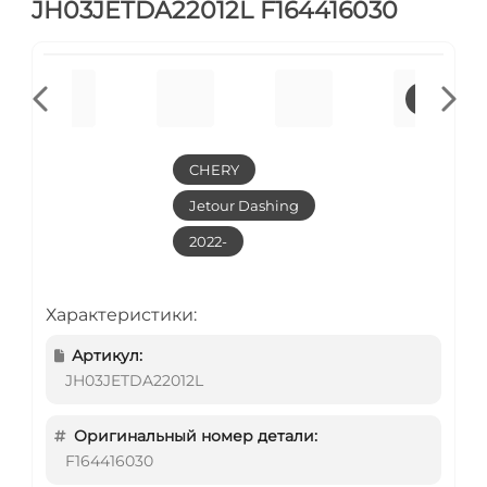
JH03JETDA22012L F164416030
CHERY
Jetour Dashing
2022-
Характеристики:
Артикул:
JH03JETDA22012L
Оригинальный номер детали:
F164416030