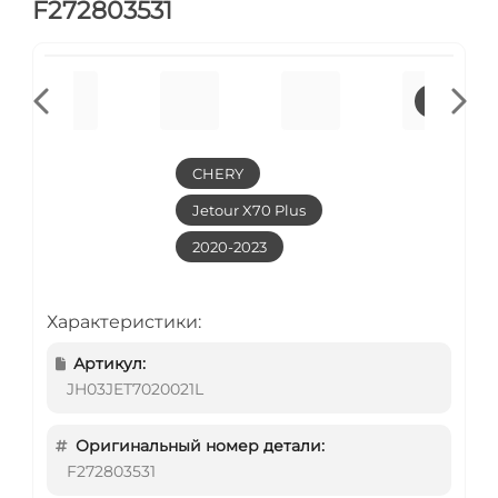
F272803531
CHERY
Jetour X70 Plus
2020-2023
Характеристики:
Артикул:
JH03JET7020021L
Оригинальный номер детали:
F272803531