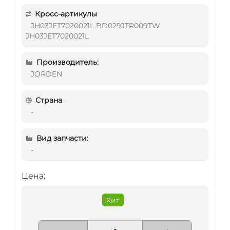
Кросс-артикулы
JH03JET7020021L BD029JTR009TW
JH03JET7020021L
Производитель:
JORDEN
Страна
-
Вид запчасти:
-
Цена:
Хит