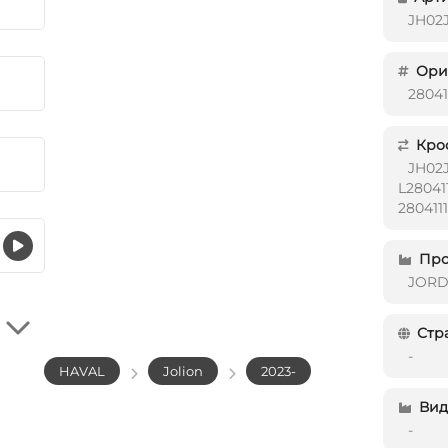
JH02
Ориг
28041
Кро
JH02
L28041
280411
Про
JOR
Стр
-
HAVAL
Jolion
2023-
Вид 
-