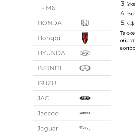
Ук
- M6
Вы
HONDA
Сф
Также
Hongqi
обрат
вопро
HYUNDAI
INFINITI
ISUZU
JAC
Jaecoo
Jaguar