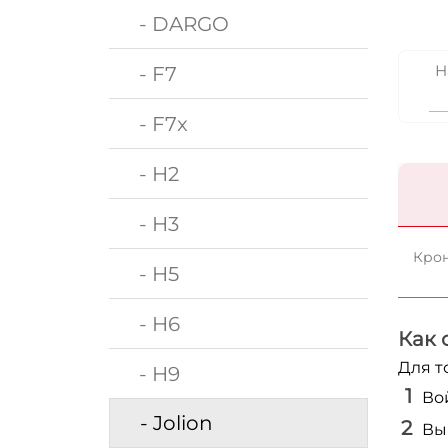
- DARGO
Н
- F7
- F7x
- H2
- H3
Крон
- H5
- H6
Как 
Для т
- H9
Во
- Jolion
Вы