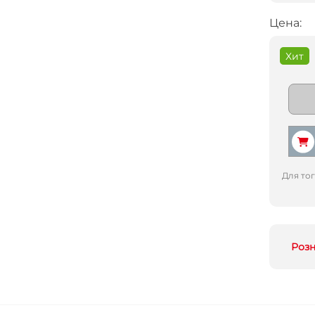
Цена:
Хит
Для то
Роз