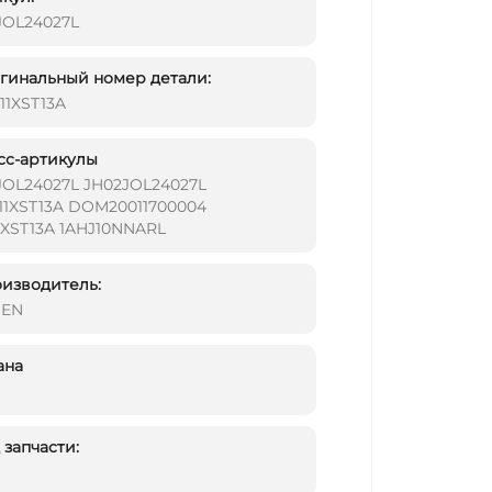
JOL24027L
инальный номер детали:
11XST13A
сс-артикулы
JOL24027L JH02JOL24027L
11XST13A DOM20011700004
1XST13A 1AHJ10NNARL
изводитель:
DEN
ана
запчасти: