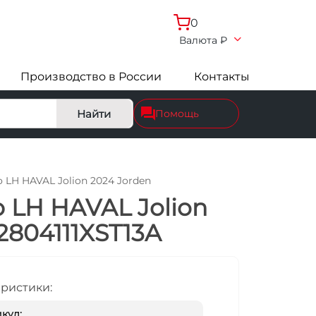
0
Валюта
₽
Производство в России
Контакты
Найти
Помощь
LH HAVAL Jolion 2024 Jorden
 LH HAVAL Jolion
2804111XST13A
еристики:
кул: