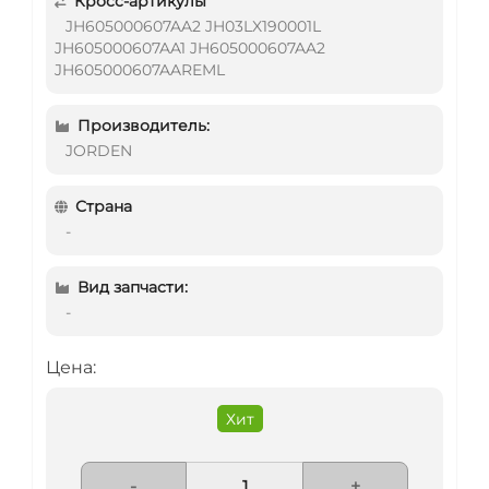
Кросс-артикулы
JH605000607AA2 JH03LX190001L
JH605000607AA1 JH605000607AA2
JH605000607AAREML
Производитель:
JORDEN
Страна
-
Вид запчасти:
-
Цена:
Хит
-
+