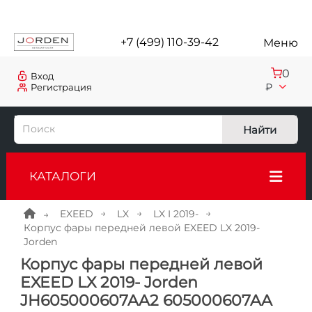
+7 (499) 110-39-42
Меню
0
Вход
₽
Регистрация
Найти
КАТАЛОГИ
EXEED
LX
LX I 2019-
Корпус фары передней левой EXEED LX 2019-
Jorden
Корпус фары передней левой
EXEED LX 2019- Jorden
JH605000607AA2 605000607AA