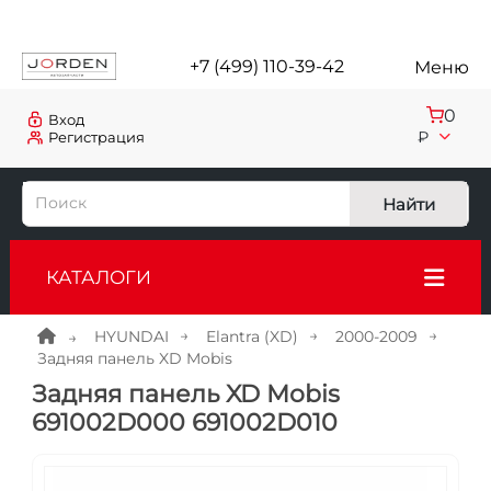
+7 (499) 110-39-42
Меню
0
Вход
₽
Регистрация
Найти
КАТАЛОГИ
HYUNDAI
Elantra (XD)
2000-2009
Задняя панель XD Mobis
Задняя панель XD Mobis
691002D000 691002D010