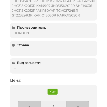
JH0315K2012R JH0315K2012R NSP02924064Y500
JH0315K2013R KA14907 JH0315K2012R SHF14036
JH0315K2012R 1AKR30YAR TCV02724BR
ST22329R3R KARIO15050R KARIO15050R
Производитель:
JORDEN
Страна
-
Вид запчасти:
-
Цена:
Хит
-
+