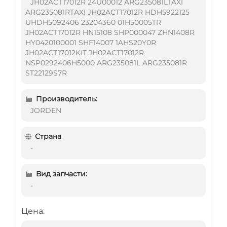
JH02ACT17012R 24U00012 ARG235081LTAXI
ARG235081RTAXI JH02ACT17012R HDH5922125
UHDH5092406 23204360 01H50005TR
JH02ACT17012R HN15108 SHP000047 ZHN1408R
HY0420100001 SHF14007 1AHS20Y0R
JH02ACT17012KIT JH02ACT17012R
NSP0292406H5000 ARG235081L ARG235081R
ST22129S7R
Производитель:
JORDEN
Страна
-
Вид запчасти:
-
Цена: