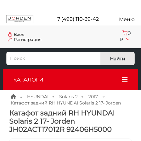
+7 (499) 110-39-42
Меню
0
Вход
₽
Регистрация
Найти
КАТАЛОГИ
HYUNDAI
Solaris 2
2017-
Катафот задний RH HYUNDAI Solaris 2 17- Jorden
Катафот задний RH HYUNDAI
Solaris 2 17- Jorden
JH02ACT17012R 92406H5000