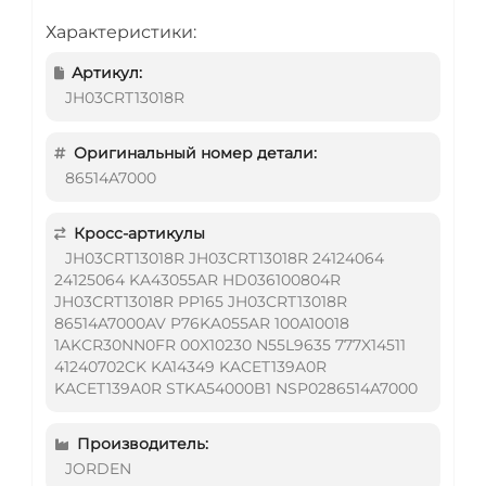
Характеристики:
Артикул:
JH03CRT13018R
Оригинальный номер детали:
86514A7000
Кросс-артикулы
JH03CRT13018R JH03CRT13018R 24124064
24125064 KA43055AR HD036100804R
JH03CRT13018R PP165 JH03CRT13018R
86514A7000AV P76KA055AR 100A10018
1AKCR30NN0FR 00X10230 N55L9635 777X14511
41240702CK KA14349 KACET139A0R
KACET139A0R STKA54000B1 NSP0286514A7000
Производитель:
JORDEN