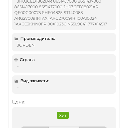
JH03CED18021AR 86514J7000 86514J7000
86514J7000 86514J7000 JH03CED18021AR
QF00G00075 SHF04825 ST140083
ARG270091RTAXI ARG270091R 100A10024
1AKCE3KNN0FR 00X10236 N55L9641 777X14517
Производитель:
JORDEN
Страна
-
Вид запчасти:
-
Цена:
Хит