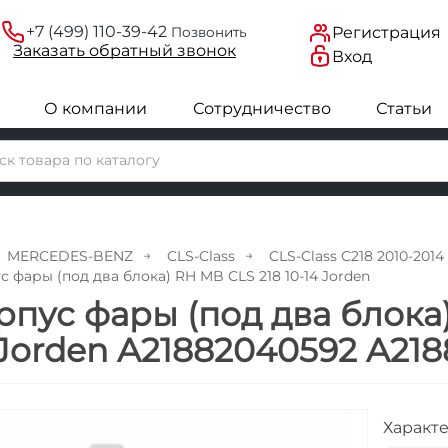
+7 (499) 110-39-42
Регистрация
Позвонить
Заказать
обратный
звонок
Вход
О компании
Сотрудничество
Статьи
MERCEDES-BENZ
CLS-Class
CLS-Class C218 2010-2014
с фары (под два блока) RH MB CLS 218 10-14 Jorden
рпус фары (под два блока)
 Jorden A21882040592 A21
Характ