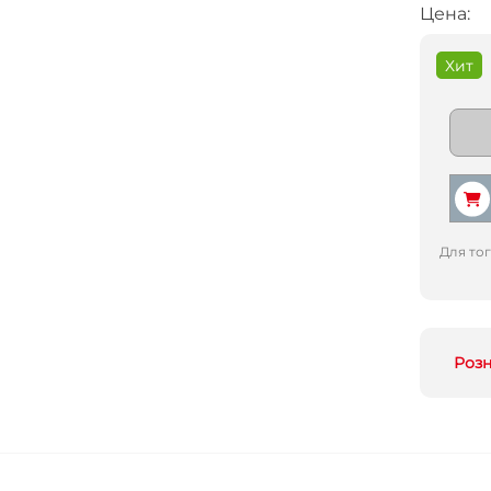
Цена:
Хит
Для то
Роз