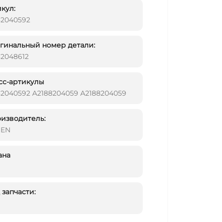
кул:
82040592
инальный номер детали:
82048612
сс-артикулы
82040592 A2188204059 A2188204059
изводитель:
DEN
ана
запчасти: