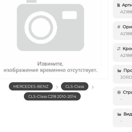
Арти
A218
Ориг
A218
Кро
A218
Про
JOR
MERCEDES-BENZ
CLS-Class
Стр
CLS-Class C218 2010-2014
-
Вид 
-