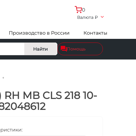
0
Валюта
₽
Производство в России
Контакты
Найти
Помощь
 RH MB CLS 218 10-
882048612
еристики: