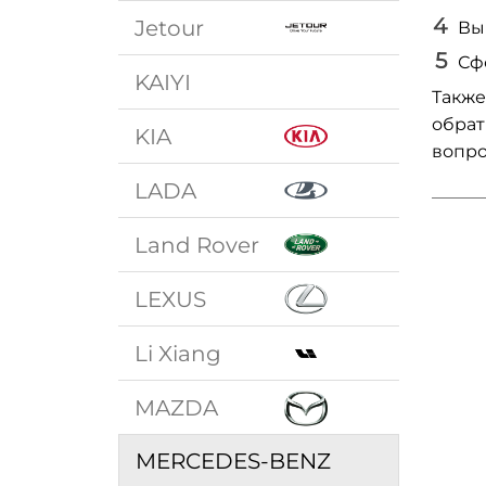
Jetour
Вы
Сф
KAIYI
Также
обрат
KIA
вопро
LADA
Land Rover
LEXUS
Li Xiang
MAZDA
MERCEDES-BENZ