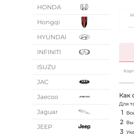
HONDA
Н
Hongqi
HYUNDAI
INFINITI
ISUZU
Корп
JAC
Как 
Jaecoo
Для т
Jaguar
Во
Вы
JEEP
Ук