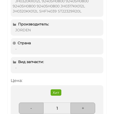
JH0320KX012L 92405H0800 92405H0800
92405H0800 92405H0800 JH0317KX012L
JH0320KX012L SHF14039 ST22329R20L
Производитель:
JORDEN
Страна
-
Вид запчасти:
-
Цена:
Хит
-
+