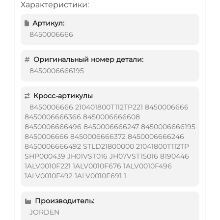
Характеристики:
Артикул:
8450006666
Оригинальный номер детали:
8450006666195
Кросс-артикулы
8450006666 210401800T112TP221 8450006666
8450006666366 8450006666608
8450006666496 8450006666247 8450006666195
8450006666 8450006666372 8450006666246
8450006666492 STLD21800000 21041800T112TP
SHP000439 JH01VST016 JH07VST15016 8190446
1ALV0010F221 1ALV0010F676 1ALV0010F496
1ALV0010F492 1ALV0010F691 1
Производитель:
JORDEN