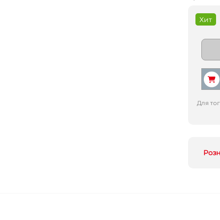
Хит
Для то
Роз