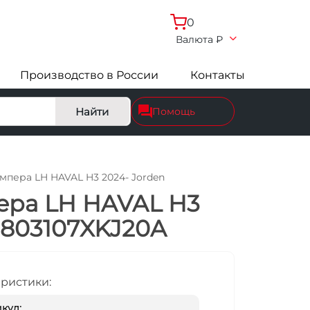
0
Валюта
₽
Производство в России
Контакты
Найти
Помощь
пера LH HAVAL H3 2024- Jorden
ера LH HAVAL H3
2803107XKJ20A
еристики:
кул: