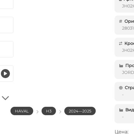
JH02
Ориг
2803
Кро
JH02
Про
JOR
Стр
-
Вид 
HAVAL
H3
2024—2025
-
Цена: