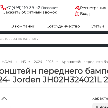
+7 (499) 110-39-42
Регистрация
Позвонить
Заказать
обратный
звонок
Вход
О компании
Сотрудничество
Статьи
HAVAL
H3
2024—2025
Кронштейн переднего бам
онштейн переднего бамп
24- Jorden JH02H324021L 
Характ
Арти