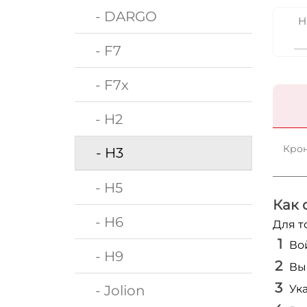
- DARGO
Н
- F7
- F7x
- H2
Крон
- H3
- H5
Как 
- H6
Для т
Во
- H9
Вы
- Jolion
Ук