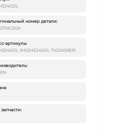
H324021L
инальный номер детали:
107XKJ20A
сс-артикулы
H324021L JH02H324021L TX22000619
изводитель:
DEN
ана
запчасти: