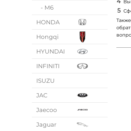
Вы
- M6
Сф
Также
HONDA
обрат
вопро
Hongqi
HYUNDAI
INFINITI
ISUZU
JAC
Jaecoo
Jaguar