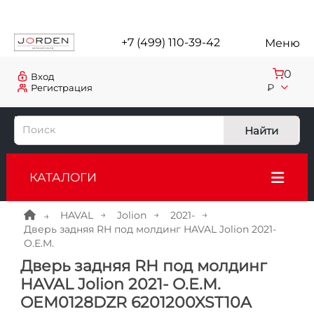
+7 (499) 110-39-42
Меню
0
Вход
₽
Регистрация
Найти
КАТАЛОГИ
HAVAL
Jolion
2021-
Дверь задняя RH под молдинг HAVAL Jolion 2021-
O.E.M.
Дверь задняя RH под молдинг
HAVAL Jolion 2021- O.E.M.
OEM0128DZR 6201200XST10A