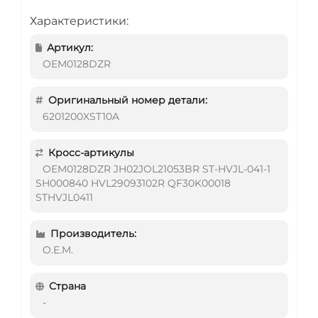
Характеристики:
Артикул:
OEM0128DZR
Оригинальный номер детали:
6201200XST10A
Кросс-артикулы
OEM0128DZR JH02JOL21053BR ST-HVJL-041-1
SH000840 HVL29093102R QF30K00018
STHVJL0411
Производитель:
O.E.M.
Страна
-