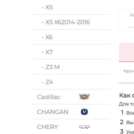
- X5
Н
- X5 X62014-2016
- X6
- X7
- Z3 M
Крон
- Z4
Как 
Cadillac
Для т
CHANGAN
Во
Вы
CHERY
Ук