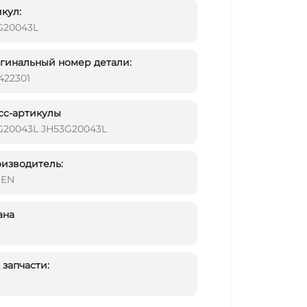
кул:
G20043L
инальный номер детали:
422301
сс-артикулы
G20043L JH53G20043L
изводитель:
DEN
ана
запчасти: