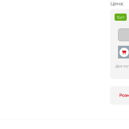
Цена:
Хит
Для то
Роз