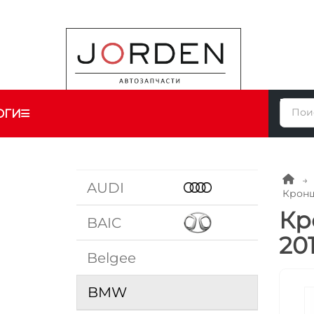
ОГИ
AUDI
Кронш
Кр
BAIC
20
Belgee
BMW