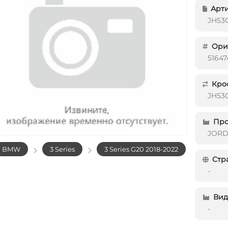
Арти
JH53
Ориг
51647
Кро
JH53
Про
JOR
BMW
3 Series
3 Series G20 2018-2022
Стр
-
Вид 
-