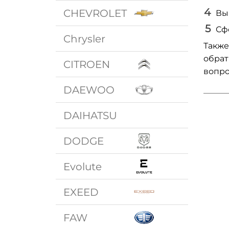
CHEVROLET
Вы
Сф
Chrysler
Также
обрат
CITROEN
вопро
DAEWOO
DAIHATSU
DODGE
Evolute
EXEED
FAW