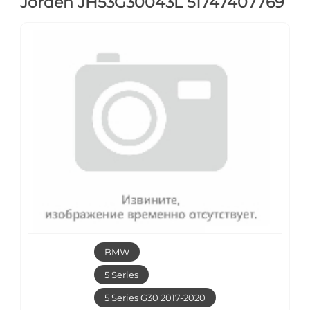
Jorden JH53G30043L 51747407769
BMW
5 Series
5 Series G30 2017-2020