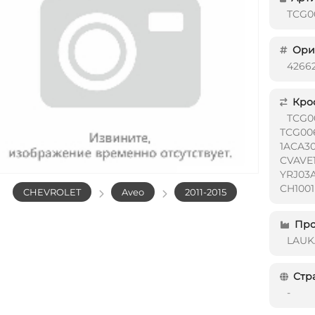
TCG0
Ориг
4266
Кро
TCG0
TCG00
1ACA3
CVAVE1
YRJ03
CH100
CHEVROLET
Aveo
2011-2015
Про
LAUK
Стр
-