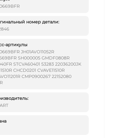
0669BFR
инальный номер детали:
2846
сс-артикулы
0669BFR JH01AVO11052R
669BFR SH000005 GMDF0808R
040FR STCVA60401 53283 22036200JK
1510R CHCD0201 CVAVE11510R
AVO11201R CMP0900267 22152080
1R
изводитель:
ART
ана