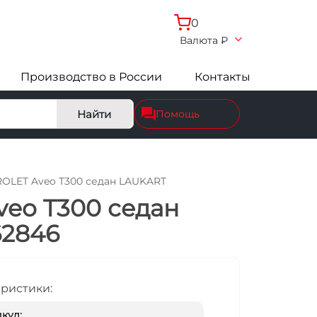
0
Валюта
₽
Производство в России
Контакты
Найти
Помощь
OLET Aveo T300 седан LAUKART
eo T300 седан
62846
еристики:
кул: