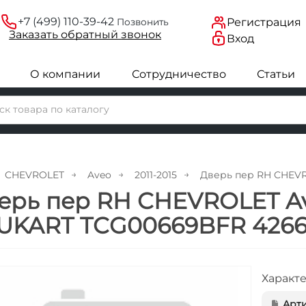
+7 (499) 110-39-42
Регистрация
Позвонить
Заказать
обратный
звонок
Вход
О компании
Сотрудничество
Статьи
CHEVROLET
Aveo
2011-2015
Дверь пер RH CHEVR
ерь пер RH CHEVROLET Av
UKART TCG00669BFR 426
Характ
Арти