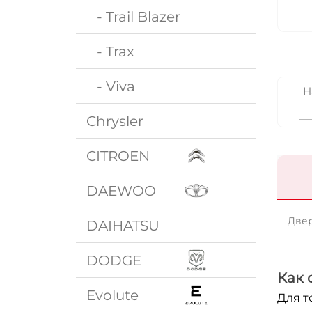
- Trail Blazer
- Trax
- Viva
Н
Chrysler
CITROEN
DAEWOO
Двер
DAIHATSU
DODGE
Как 
Evolute
Для т