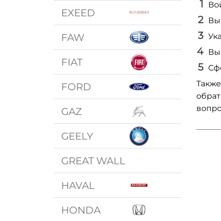
Во
EXEED
Вы
FAW
Ук
Вы
FIAT
Сф
Также
FORD
обрат
вопро
GAZ
GEELY
GREAT WALL
HAVAL
HONDA