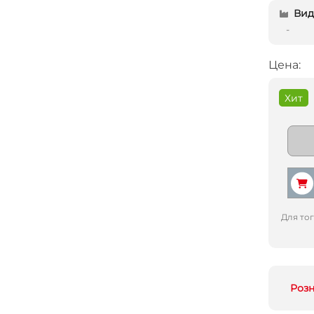
Вид 
-
Цена:
Хит
Для то
Роз