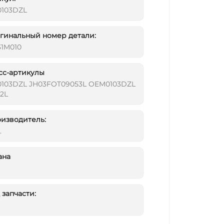
103DZL
инальный номер детали:
31M010
сс-артикулы
103DZL JH03FOT09053L OEM0103DZL
2L
изводитель:
.
ана
запчасти: