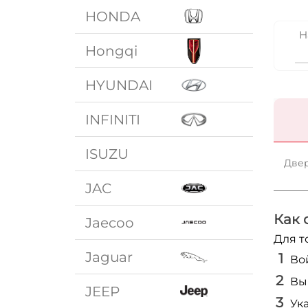
HONDA
Н
Hongqi
HYUNDAI
INFINITI
ISUZU
Двер
JAC
Как 
Jaecoo
Для т
Jaguar
Во
Вы
JEEP
Ук