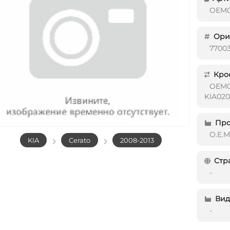
OEM0
Ориг
7700
Кро
OEM0
KIA020
Про
O.E.M
KIA
Cerato
2008-2013
Стр
-
Вид 
-