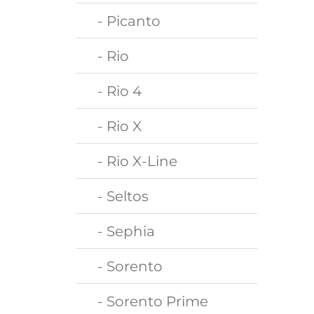
- Picanto
- Rio
- Rio 4
- Rio X
- Rio X-Line
- Seltos
- Sephia
- Sorento
- Sorento Prime