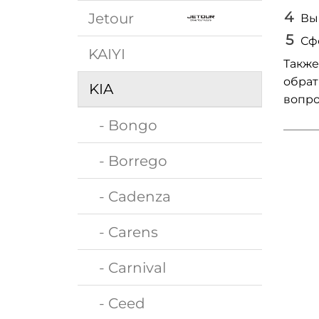
Jetour
Вы
Сф
KAIYI
Также
обрат
KIA
вопро
- Bongo
- Borrego
- Cadenza
- Carens
- Carnival
- Ceed