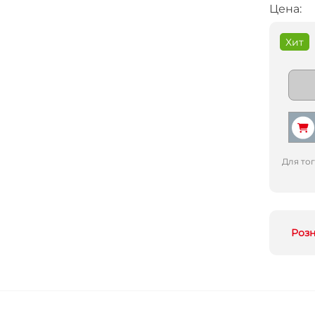
Цена:
Хит
Для то
Роз