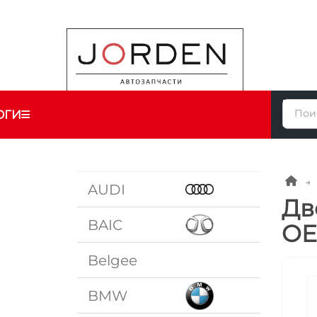
ОГИ
AUDI
Дв
BAIC
OE
Belgee
BMW