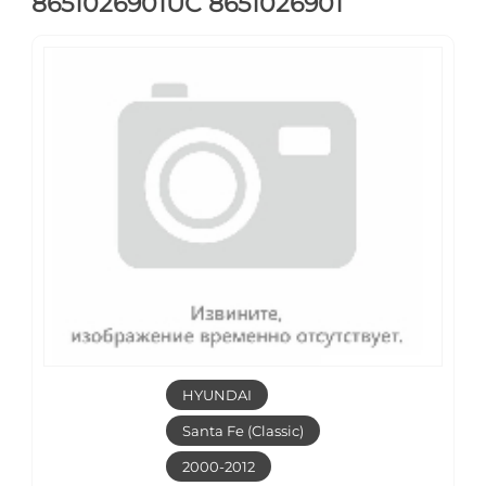
8651026901UC 8651026901
HYUNDAI
Santa Fe (Classic)
2000-2012