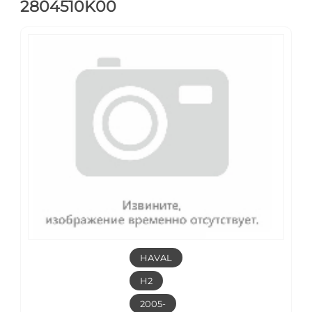
2804510K00
HAVAL
H2
2005-