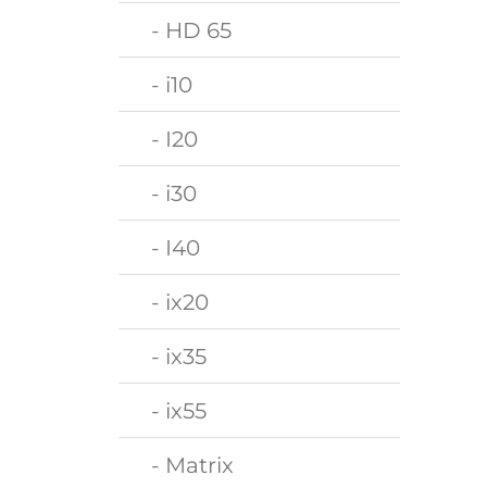
- HD 65
- i10
- I20
- i30
- I40
- ix20
- ix35
- ix55
- Matrix