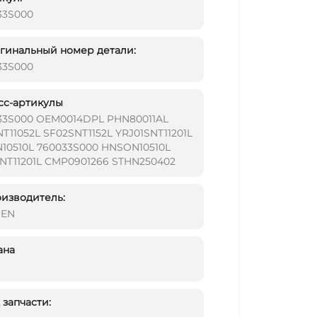
33S000
инальный номер детали:
33S000
сс-артикулы
33S000 OEM0014DPL PHN80011AL
T11052L SF02SNT1152L YRJ01SNT11201L
10510L 760033S000 HNSON10510L
SNT11201L CMP0901266 STHN250402
изводитель:
DEN
ана
запчасти: