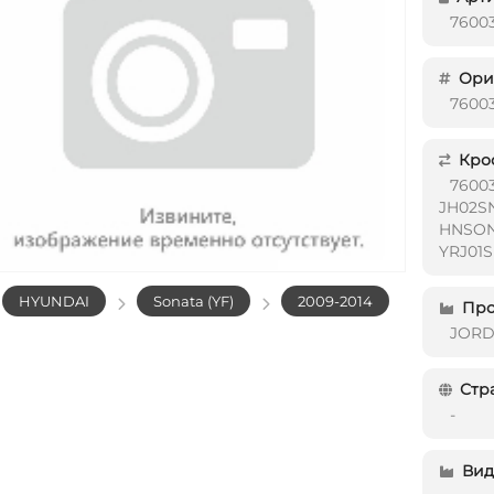
7600
Ориг
7600
Кро
7600
JH02SN
HNSON
YRJ01
HYUNDAI
Sonata (YF)
2009-2014
Про
JOR
Стр
-
Вид 