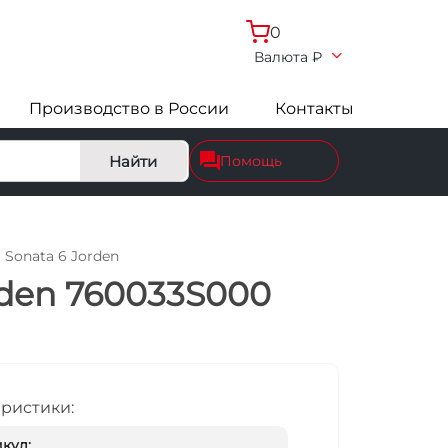
0
Валюта
₽
Производство в России
Контакты
Найти
Помощь
 Sonata 6 Jorden
rden 760033S000
еристики:
кул: