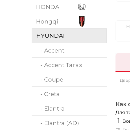
HONDA
Hongqi
Н
HYUNDAI
- Accent
- Accent Тагаз
- Coupe
Двер
- Creta
Как 
- Elantra
Для т
Во
- Elantra (AD)