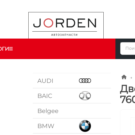
ОГИ
AUDI
Дв
BAIC
76
Belgee
BMW