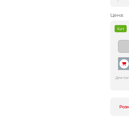
-
Цена:
Хит
Для то
Роз