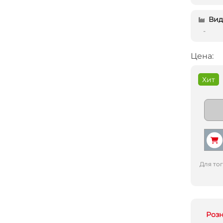
Вид 
-
Цена:
Хит
Для то
Роз