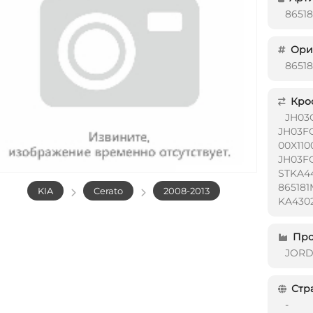
8651
Ориг
8651
Кро
JH03
JH03F
00X110
JH03F
STKA4
86518
KIA
Cerato
2008-2013
KA430
Про
JOR
Стр
-