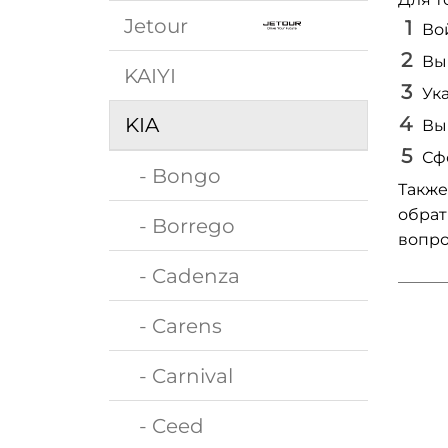
Jetour
Во
Вы
KAIYI
Ук
KIA
Вы
Сф
- Bongo
Также
обрат
- Borrego
вопро
- Cadenza
- Carens
- Carnival
- Ceed