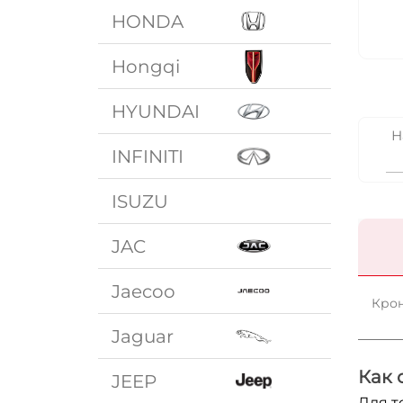
HONDA
Hongqi
HYUNDAI
Н
INFINITI
ISUZU
JAC
Jaecoo
Крон
Jaguar
Как 
JEEP
Для т