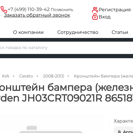
+7 (499) 110-39-42
Регистрация
Позвонить
Заказать
обратный
звонок
Вход
О компании
Сотрудничество
Статьи
KIA
Cerato
2008-2013
Кронштейн бампера (желез
онштейн бампера (железны
rden JH03CRT09021R 8651
Характ
Арти