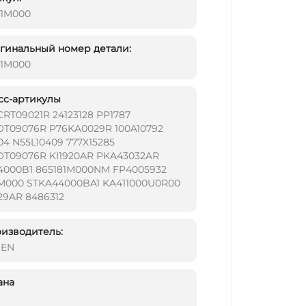
81M000
инальный номер детали:
81M000
сс-артикулы
CRT09021R 24123128 PP1787
OT09076R P76KA0029R 100A10792
04 N55L10409 777X15285
OT09076R KI1920AR PKA43032AR
4000B1 865181M000NM FP4005932
1M000 STKA44000BA1 KA411000U0R00
29AR 8486312
изводитель:
DEN
ана