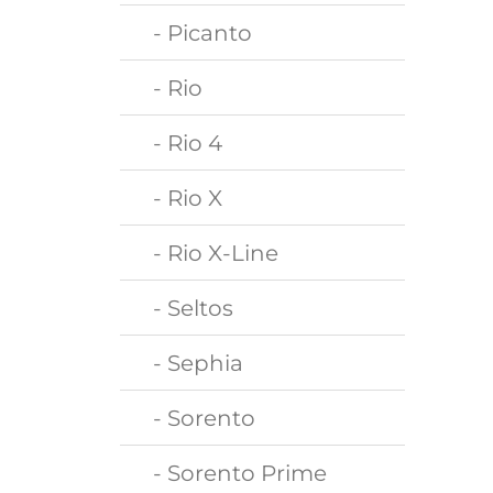
- Picanto
- Rio
- Rio 4
- Rio X
- Rio X-Line
- Seltos
- Sephia
- Sorento
- Sorento Prime