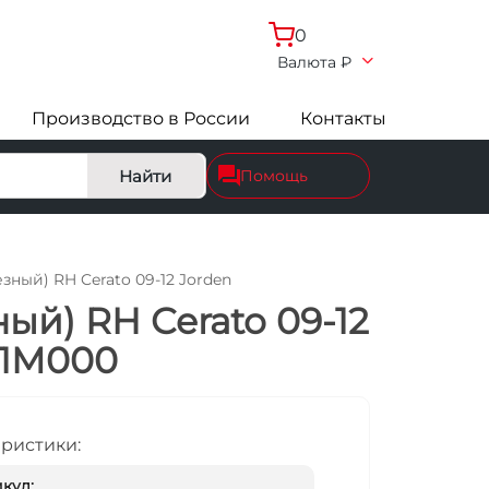
0
Валюта
₽
Производство в России
Контакты
Найти
Помощь
ный) RH Cerato 09-12 Jorden
й) RH Cerato 09-12
81M000
еристики:
кул: