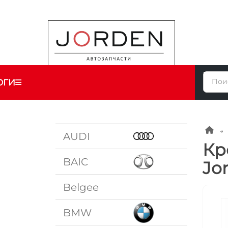
ОГИ
AUDI
Кр
BAIC
Jo
Belgee
BMW