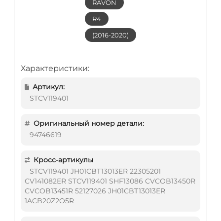
RAVON
R4
(2016-2020)
Характеристики:
Артикул:
STCV119401
Оригинальный номер детали:
94746619
Кросс-артикулы
STCV119401 JH01CBT13013ER 22305201
CV141082ER STCV119401 SHF13086 CVCOB13450R
CVCOB13451R 52127026 JH01CBT13013ER
1ACB20Z2O5R