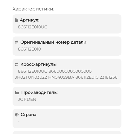
Характеристики:
Артикул:
866112E010UC
Оригинальный номер детали:
866112E010
Кросс-артикулы
866112E010UC 8660000000000000
JH02TUN03022 HN04059BA 866112E010 23181256
Производитель:
JORDEN
Страна
-