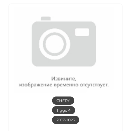
CHERY
Tiggo 4
2017-2023