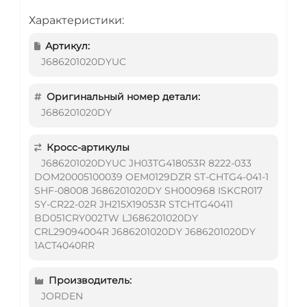
Характеристики:
Артикул:
J686201020DYUC
Оригинальный номер детали:
J686201020DY
Кросс-артикулы
J686201020DYUC JH03TG418053R 8222-033
DOM20005100039 OEM0129DZR ST-CHTG4-041-1
SHF-08008 J686201020DY SH000968 ISKCR017
SY-CR22-02R JH215X19053R STCHTG40411
BD051CRY002TW LJ686201020DY
CRL29094004R J686201020DY J686201020DY
1ACT4040RR
Производитель:
JORDEN