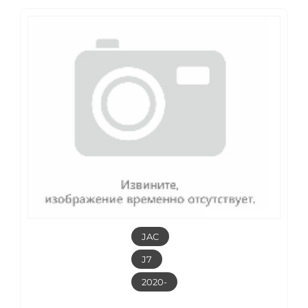
JAC
J7
2020-