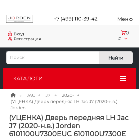
+7 (499) 110-39-42
Меню
0
Вход
₽
Регистрация
Найти
КАТАЛОГИ
JAC
J7
2020-
(УЦЕНКА) Дверь передняя LH Jac J7 (2020-н.в.)
Jorden
(УЦЕНКА) Дверь передняя LH Jac
J7 (2020-н.в.) Jorden
6101100U7300EUC 6101100U7300E