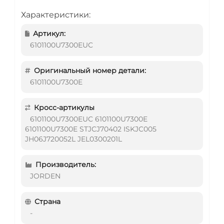
Характеристики:
Артикул:
6101100U7300EUC
Оригинальный номер детали:
6101100U7300E
Кросс-артикулы
6101100U7300EUC 6101100U7300E
6101100U7300E STJCJ70402 ISKJC005
JH06J720052L JEL0300201L
Производитель:
JORDEN
Страна
-