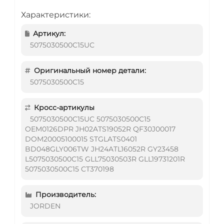
Характеристики:
Артикул:
5075030500C15UC
Оригинальный номер детали:
5075030500C15
Кросс-артикулы
5075030500C15UC 5075030500C15
OEM0126DPR JH02ATS19052R QF30J00017
DOM20005100015 STGLATS0401
BD048GLY006TW JH24ATL16052R GY23458
L5075030500C15 GLL75030503R GLL19731201R
5075030500C15 CT370198
Производитель:
JORDEN