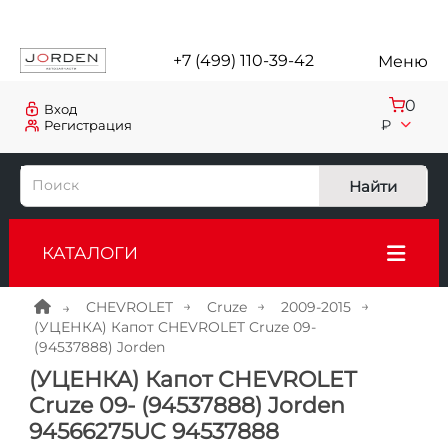
+7 (499) 110-39-42
Меню
0
Вход
₽
Регистрация
Найти
КАТАЛОГИ
CHEVROLET
Cruze
2009-2015
(УЦЕНКА) Капот CHEVROLET Cruze 09-
(94537888) Jorden
(УЦЕНКА) Капот CHEVROLET
Cruze 09- (94537888) Jorden
94566275UC 94537888