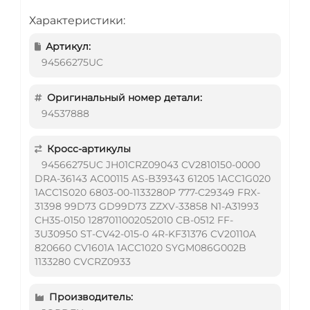
Характеристики:
Артикул:
94566275UC
Оригинальный номер детали:
94537888
Кросс-артикулы
94566275UC JH01CRZ09043 CV2810150-0000
DRA-36143 AC00115 AS-B39343 61205 1ACC1G020
1ACC1S020 6803-00-1133280P 777-C29349 FRX-
31398 99D73 GD99D73 ZZXV-33858 N1-A31993
CH35-0150 1287011002052010 CB-0512 FF-
3U30950 ST-CV42-015-0 4R-KF31376 CV20110A
820660 CV1601A 1ACC1020 SYGM086G002B
1133280 CVCRZ0933
Производитель: