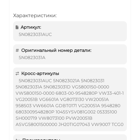
Характеристики:
Артикул:
5N0823031AUC
Оригинальный номер детали:
5N0823031A
Кросс-артикулы
5N0823031AUC 5N0823021A 5N0823031
5N0823031A 5N0823031D VG5800150-0000
VW5800150-0000 6803-00-9548280P VW33-401-1
VG20051B VG6601A VG8073130 VW20051A
958503 VW6601A GDBT0171 VG20051A 9548280
6803009548280P 1045SYSV081G002 05335100
SH000719 VW8073100 PVW20051B
ASVG58001500000 JH20TIG07043 VW9007 TCG0