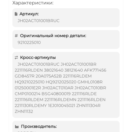
Характеристики:
Артикул:
JH02ACT01001BRUC
Оригинальный номер детали:
9210225010
Кросс-артикулы
JH02ACT01001BRUC JH02ACT01001BR
2211116RLDEN 38021640 38121640 AFK771456
GD8457R 20A075A52B 2211116RLDEM
HQ9210225010 HQ9212025020 GMHL0108R
01250001E2R JH02ACT010AR JH02ACT010BR
CMP0100214 BSG40800019 2211116RLDE
2211116RLDEM 2211116RLDEMN 2211116RLDEN
2211130RLDEMY 1EJ010045021 ZHN111304R
ZHN11132
Производитель: