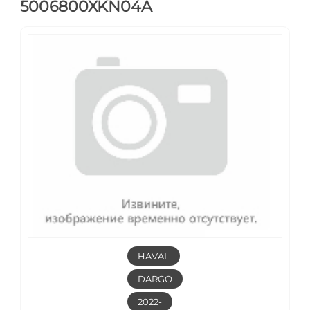
5006800XKN04A
HAVAL
DARGO
2022-