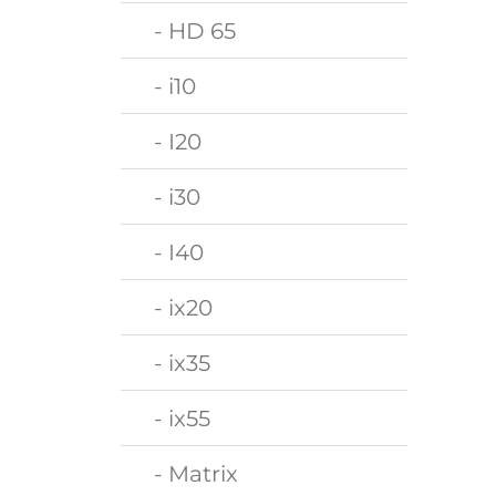
- HD 65
- i10
- I20
- i30
- I40
- ix20
- ix35
- ix55
- Matrix