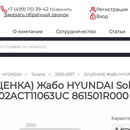
+7 (499) 110-39-42
Регистрация
Позвонить
Заказать
обратный
звонок
Вход
О компании
Сотрудничество
Статьи
HYUNDAI
Solaris
2010-2017
(УЦЕНКА) Жабо HYUND
ЦЕНКА) Жабо HYUNDAI Sola
02ACT11063UC 861501R000
Характ
Арти