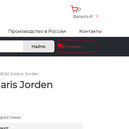
0
Валюта
₽
Производство в России
Контакты
Найти
Помощь
AI Solaris Jorden
ris Jorden
еристики:
кул: