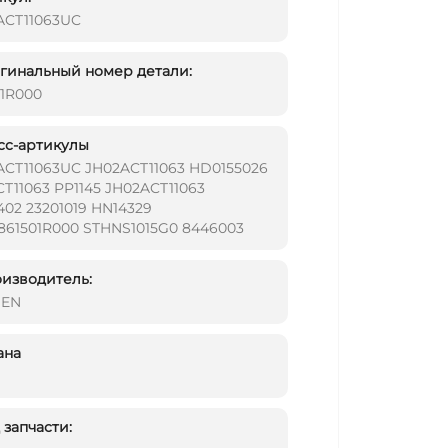
ACT11063UC
инальный номер детали:
01R000
сс-артикулы
ACT11063UC JH02ACT11063 HD0155026
T11063 PP1145 JH02ACT11063
02 23201019 HN14329
861501R000 STHNS1015G0 8446003
изводитель:
DEN
ана
запчасти: