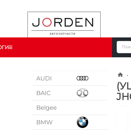
ОГИ
AUDI
(У
BAIC
JH
Belgee
BMW