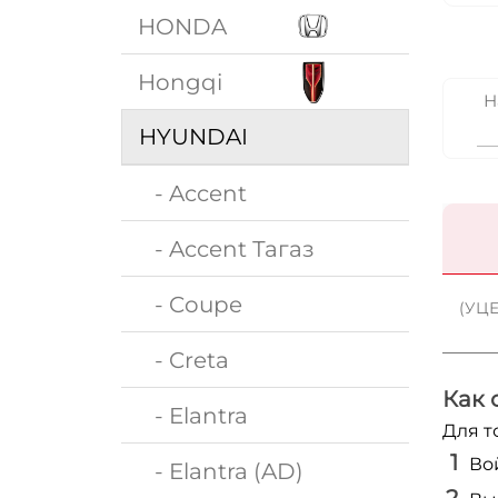
HONDA
Hongqi
Н
HYUNDAI
- Accent
- Accent Тагаз
- Coupe
(УЦЕ
- Creta
Как 
- Elantra
Для т
Во
- Elantra (AD)