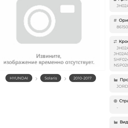
JH02
Ориг
8615
Кро
JH02
JH02AC
SHF024
NSP02
HYUNDAI
Solaris
2010-2017
Про
JOR
Стр
-
Вид 