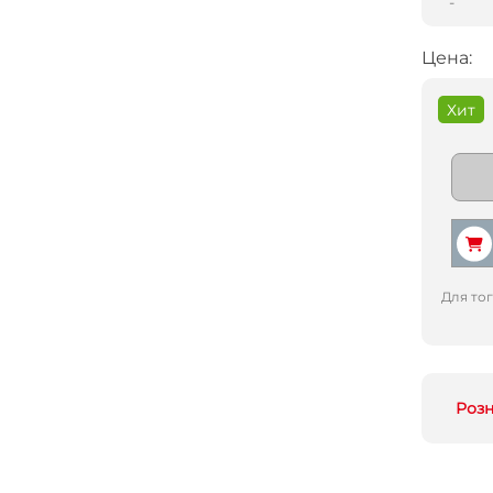
-
Цена:
Хит
Для то
Роз